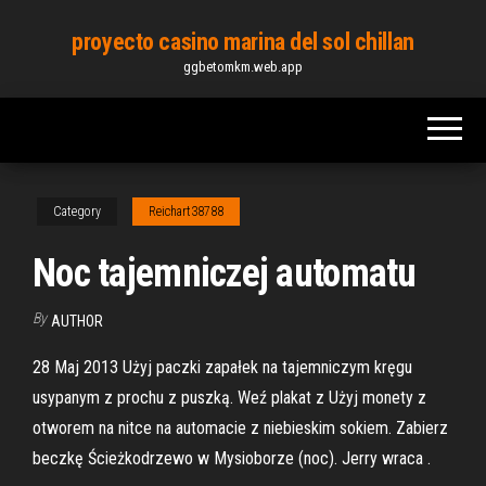
Skip
proyecto casino marina del sol chillan
to
ggbetomkm.web.app
the
content
Category
Reichart38788
Noc tajemniczej automatu
By
AUTHOR
28 Maj 2013 Użyj paczki zapałek na tajemniczym kręgu
usypanym z prochu z puszką. Weź plakat z Użyj monety z
otworem na nitce na automacie z niebieskim sokiem. Zabierz
beczkę Ścieżkodrzewo w Mysioborze (noc). Jerry wraca .