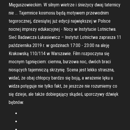
Mięguszowieckim. W silnym wietrze i śnieżycy dwaj taternicy
nie … Tajemnice kosmosu będą motywem przewodnim
tegorocznej, dziesiątej już edycji największej w Polsce
nocnej imprezy edukacyjnej - Nocy w Instytucie Lotnictwa.
Sieć Badawcza Łukasiewicz – Instytut Lotnictwa zaprasza 11
października 2019 r. w godzinach 17:00 - 23:00 na aleję
Krakowską 110/114 w Warszawie. Film rozpoczyna się
mocnym tąpnięciem: ciemna, burzowa noc, dwóch braci
niosących tajemniczą skrzynię. Scena jest lekko straszna,
widać, że obaj chłopcy bardzo się boją, a wrażenie lęku u
widza potęguje nie tylko fakt, że jeszcze nie rozumiemy co
się dzieje, ale także dobiegający skądeś, uporczywy dźwięk
bębnów.