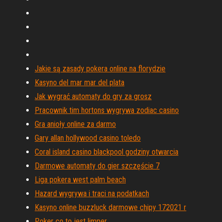
Jakie są zasady pokera online na florydzie
Kasyno del mar mar del plata
Jak wygrać automaty do gry za grosz
Pracownik tim hortons wygrywa zodiac casino
Gra anioły online za darmo
Gary allan hollywood casino toledo
Coral island casino blackpool godziny otwarcia
Darmowe automaty do gier szczęście 7
Liga pokera west palm beach
Hazard wygrywa i traci na podatkach
Kasyno online buzzluck darmowe chipy 172021 r
Poker co to jest limper