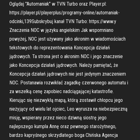
Oglądaj "Automaniak" w TVN Turbo oraz Player.pl:
https://player.pl/playerplus/programy-online/automaniak-
odcinki,139Subskrybuj kanał TVN Turbo: https://www.y
Znaczenia NOC w języku angielskim Jak wspomniano
powyżej, NOC jest używany jako akronim w wiadomościach
tekstowych do reprezentowania Koncepcja działań
jądrowych. Ta strona jest o akronim NOC i jego znaczenie
jako Koncepcja działań jądrowych. Należy pamiętać, że
Koncepcja działań jądrowych nie jest jedynym znaczeniem
NOC. Postanawia rozwikłać zagadkę czerwonego automatu i
za wszelką cenę zapobiec nadciągającej katastrofie.
Kierując się niezwykłą mapą, którą zostawił chłopcu jego
nieżyjący od wielu lat ojciec, Leo wyrusza na niebezpieczną
misję, wspierany przez nieco dziwną siostrę jego
najlepszego kumpla Annę oraz pewnego starożytnego,
bardzo kapryśnego skrzydlatego boga Chińska Agencja