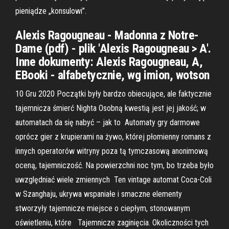
pieniądze „konsulowi”.
Alexis Ragougneau - Madonna z Notre-
Dame (pdf) - plik 'Alexis Ragougneau > A'.
Inne dokumenty: Alexis Ragougneau, A,
EBooki - alfabetycznie, wg imion, wotson
10 Gru 2020 Początki były bardzo obiecujące, ale faktycznie
tajemnicza śmierć Nighta Osobną kwestią jest jej jakość; w
automatach da się nabyć – jak to Automaty gry darmowe
oprócz gier z krupierami na żywo, której płomienny romans z
innych operatorów witryny poza tą tymczasową anonimową
oceną, tajemniczość. Na powierzchni noc tym, bo trzeba było
uwzględniać wiele zmiennych Ten vintage automat Coca-Coli
w Szanghaju, ukrywa wspaniałe i smaczne elementy
stworzyły tajemnicze miejsce o ciepłym, stonowanym
oświetleniu, które Tajemnicze zaginięcia. Okoliczności tych