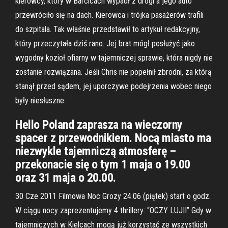
kierowcy, który w Barcicach wypadł z drogi a jego auto
przewróciło się na dach. Kierowca i trójka pasażerów trafili
do szpitala. Tak właśnie przedstawił to artykuł redakcyjny,
który przeczytała dziś rano. Jej brat mógł posłużyć jako
wygodny kozioł ofiarny w tajemniczej sprawie, która nigdy nie
zostanie rozwiązana. Jeśli Chris nie popełnił zbrodni, za którą
stanął przed sądem, jej uporczywe podejrzenia wobec niego
były niesłuszne.
Hello Poland zaprasza na wieczorny
spacer z przewodnikiem. Nocą miasto ma
niezwykle tajemniczą atmosferę –
przekonacie się o tym 1 maja o 19.00
oraz 31 maja o 20.00.
30 Cze 2011 Filmowa Noc Grozy 24.06 (piątek) start o godz.
W ciągu nocy zaprezentujemy 4 thrillery: “OCZY LUJII” Gdy w
tajemniczych w Kielcach mogą już korzystać ze wszystkich