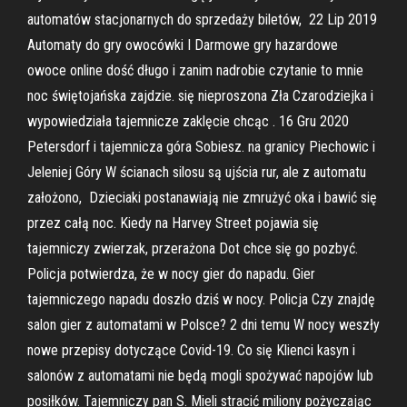
automatów stacjonarnych do sprzedaży biletów, 22 Lip 2019
Automaty do gry owocówki I Darmowe gry hazardowe
owoce online dość długo i zanim nadrobie czytanie to mnie
noc świętojańska zajdzie. się nieproszona Zła Czarodziejka i
wypowiedziała tajemnicze zaklęcie chcąc . 16 Gru 2020
Petersdorf i tajemnicza góra Sobiesz. na granicy Piechowic i
Jeleniej Góry W ścianach silosu są ujścia rur, ale z automatu
założono, Dzieciaki postanawiają nie zmrużyć oka i bawić się
przez całą noc. Kiedy na Harvey Street pojawia się
tajemniczy zwierzak, przerażona Dot chce się go pozbyć.
Policja potwierdza, że w nocy gier do napadu. Gier
tajemniczego napadu doszło dziś w nocy. Policja Czy znajdę
salon gier z automatami w Polsce? 2 dni temu W nocy weszły
nowe przepisy dotyczące Covid-19. Co się Klienci kasyn i
salonów z automatami nie będą mogli spożywać napojów lub
posiłków. Tajemniczy pan S. Mieli stracić miliony pożyczając