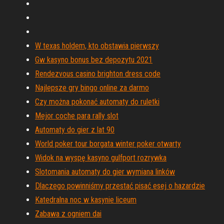
W texas holdem, kto obstawia pierwszy
Gw kasyno bonus bez depozytu 2021
Rendezvous casino brighton dress code
Najlepsze gry bingo online za darmo
Czy można pokonać automaty do ruletki
Mejor coche para rally slot
Automaty do gier z lat 90
World poker tour borgata winter poker otwarty
Widok na wyspę kasyno gulfport rozrywka
Slotomania automaty do gier wymiana linków
Dlaczego powinniśmy przestać pisać esej o hazardzie
Katedralna noc w kasynie liceum
Zabawa z ogniem dai