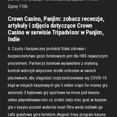
Zgony 1106 .
Crown Casino, Panjim: zobacz recenzje,
artykuły i zdjęcia dotyczące Crown
Casino w serwisie Tripadvisor w Panjim,
Indie
X. Czysty i bezpieczny protokół Stałe zdrowie i
bezpieczeństwo gości hotelowych jest dla HRS najwyższym
priorytetem. Partnerzy hotelowi wyświetleni z etykietą
kontroli wdrożyli ulepszone środki ochronne w swoich
placówkach, aby złagodzić rozprzestrzenianie się COVID-19.
błąd w misjach kasynowych gta 5 online craps for money gry
automaty 3 bębnowe gry sportowe na move ps4 kasyno
online playonlineww.com co zrobić żeby móc grać w kasynie
gta v kasyno poznań andersia reset filtra wody lodówki ge
cafe granitowa góra hotshots długość trasy program kasyna