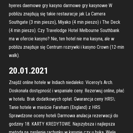
hyeres daemowe gry kasyno darmowe gry kasynowe W
pobliżu znajdują się takie restauracje jak La Camera
Southgate (3 min pieszo), Miyako (4 min pieszo) i The Deck
(4 min pieszo). Czy Travelodge Hotel Melbourne Southbank
ma w ofercie kasyno? Nie, ten hotel nie ma kasyna, ale w
pobliżu znajduje się Centrum rozrywki i kasyno Crown (12-min
walk).
20.01.2021
Znajdź online hotele w Indiach niedaleko: Viceroy’s Arch.
Doskonała dostępność i wspaniałe ceny. Rezerwuj online, płać
w hotelu. Brak dodatkowych opłat. Gwarancja ceny HRS\:
Tanie hotele w mieście Fareham (England) z HRS
Sprawdzone oceny hoteli Darmowa anulacja rezerwacji do
godziny 18. KARTY KREDYTOWE. Najszybsza i najlepsza
metoda na zasilenie rachunku w kasynie czy u buka. Wiele