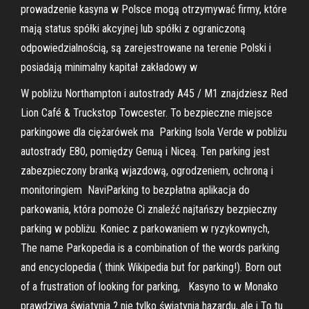
prowadzenie kasyna w Polsce mogą otrzymywać firmy, które
mają status spółki akcyjnej lub spółki z ograniczoną
odpowiedzialnością, są zarejestrowane na terenie Polski i
posiadają minimalny kapitał zakładowy w
W pobliżu Northampton i autostrady A45 / M1 znajdziesz Red
Lion Café & Truckstop Towcester. To bezpieczne miejsce
parkingowe dla ciężarówek ma Parking Isola Verde w pobliżu
autostrady E80, pomiędzy Genuą i Niceą. Ten parking jest
zabezpieczony branką wjazdową, ogrodzeniem, ochroną i
monitoringiem NaviParking to bezpłatna aplikacja do
parkowania, która pomoże Ci znaleźć najtańszy bezpieczny
parking w pobliżu. Koniec z parkowaniem w ryzykownych,
The name Parkopedia is a combination of the words parking
and encyclopedia ( think Wikipedia but for parking!). Born out
of a frustration of looking for parking, Kasyno to w Monako
prawdziwa świątynia ? nie tylko świątynia hazardu, ale i To tu