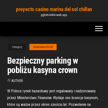
Skip
proyecto casino marina del sol chillan
to
ggbetomkm.web.app
the
content
Category
Ostermann35142
Bezpieczny parking w
pobliżu kasyna crown
By
AUTHOR
W Polsce rynek hazardowy jest regulowany i nadzorowany
przez Ministerstwo Finansów. Wydaje ono licencje kasynom,
które są ważne przez okres sześciu lat. Pozwolenie na