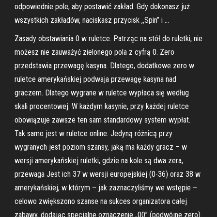
odpowiednie pole, aby postawić zakład. Gdy dokonasz już
wszystkich zakładów, naciskasz przycisk ,,Spin’’ i …
Zasady obstawiania 0 w ruletce. Patrząc na stół do ruletki, nie
możesz nie zauważyć zielonego pola z cyfrą 0. Zero
przedstawia przewagę kasyna. Dlatego, dodatkowe zero w
ruletce amerykańskiej podwaja przewagę kasyna nad
graczem. Dlatego wygrane w ruletce wypłaca się według
skali procentowej. W każdym kasynie, przy każdej ruletce
obowiązuje zawsze ten sam standardowy system wypłat.
Tak samo jest w ruletce online. Jedyną różnicą przy
wygranych jest poziom szansy, jaką ma każdy gracz – w
wersji amerykańskiej ruletki, gdzie na kole są dwa zera,
przewaga Jest ich 37 w wersji europejskiej (0-36) oraz 38 w
amerykańskiej, w którym – jak zaznaczyliśmy we wstępie –
celowo zwiększono szanse na sukces organizatora całej
zabawy, dodając specjalne oznaczenie „00” (podwójne zero).