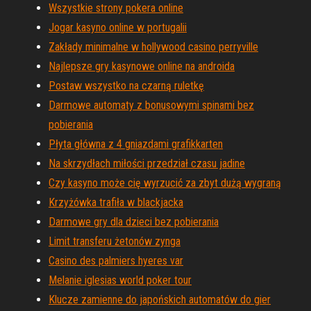
Wszystkie strony pokera online
Jogar kasyno online w portugalii
Zakłady minimalne w hollywood casino perryville
Najlepsze gry kasynowe online na androida
Postaw wszystko na czarną ruletkę
Darmowe automaty z bonusowymi spinami bez
pobierania
Płyta główna z 4 gniazdami grafikkarten
Na skrzydłach miłości przedział czasu jadine
Czy kasyno może cię wyrzucić za zbyt dużą wygraną
Krzyżówka trafiła w blackjacka
Darmowe gry dla dzieci bez pobierania
Limit transferu żetonów zynga
Casino des palmiers hyeres var
Melanie iglesias world poker tour
Klucze zamienne do japońskich automatów do gier