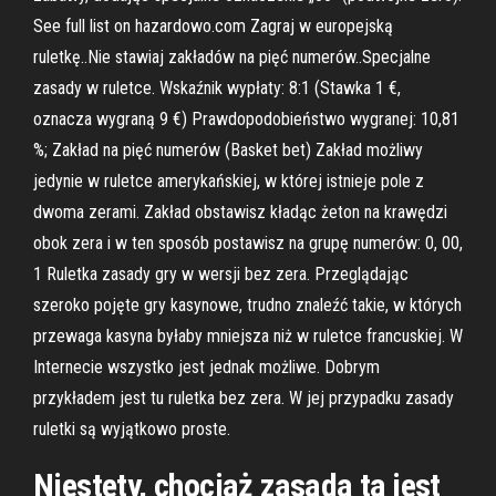
See full list on hazardowo.com Zagraj w europejską
ruletkę..Nie stawiaj zakładów na pięć numerów..Specjalne
zasady w ruletce. Wskaźnik wypłaty: 8:1 (Stawka 1 €,
oznacza wygraną 9 €) Prawdopodobieństwo wygranej: 10,81
%; Zakład na pięć numerów (Basket bet) Zakład możliwy
jedynie w ruletce amerykańskiej, w której istnieje pole z
dwoma zerami. Zakład obstawisz kładąc żeton na krawędzi
obok zera i w ten sposób postawisz na grupę numerów: 0, 00,
1 Ruletka zasady gry w wersji bez zera. Przeglądając
szeroko pojęte gry kasynowe, trudno znaleźć takie, w których
przewaga kasyna byłaby mniejsza niż w ruletce francuskiej. W
Internecie wszystko jest jednak możliwe. Dobrym
przykładem jest tu ruletka bez zera. W jej przypadku zasady
ruletki są wyjątkowo proste.
Niestety, chociaż zasada ta jest