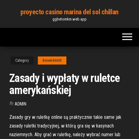
Skip
proyecto casino marina del sol chillan
to
ggbetomkm.web.app
the
content
Category
Bienek84609
Zasady i wypłaty w ruletce
amerykańskiej
By
ADMIN
Zasady gry w ruletkę online są praktycznie takie same jak
zasady ruletki tradycyjnej, w którą gra się w kasynach
naziemnych. Aby grać w ruletkę, należy wybrać numer lub