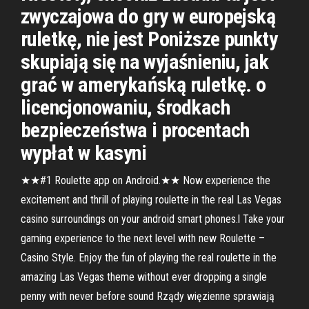
zwyczajowa do gry w europejską
ruletkę, nie jest Poniższe punkty
skupiają się na wyjaśnieniu, jak
grać w amerykańską ruletkę. o
licencjonowaniu, środkach
bezpieczeństwa i procentach
wypłat w kasyni
★★#1 Roulette app on Android.★★ Now experience the
excitement and thrill of playing roulette in the real Las Vegas
casino surroundings on your android smart phones.l Take your
gaming experience to the next level with new Roulette –
Casino Style. Enjoy the fun of playing the real roulette in the
amazing Las Vegas theme without ever dropping a single
penny with never before sound Rządy więzienne sprawiają