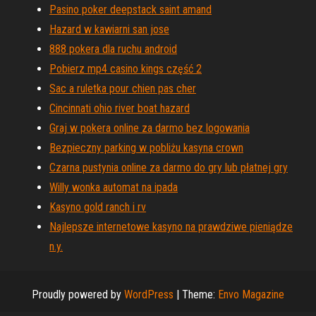
Pasino poker deepstack saint amand
Hazard w kawiarni san jose
888 pokera dla ruchu android
Pobierz mp4 casino kings część 2
Sac a ruletka pour chien pas cher
Cincinnati ohio river boat hazard
Graj w pokera online za darmo bez logowania
Bezpieczny parking w pobliżu kasyna crown
Czarna pustynia online za darmo do gry lub płatnej gry
Willy wonka automat na ipada
Kasyno gold ranch i rv
Najlepsze internetowe kasyno na prawdziwe pieniądze
n.y.
Proudly powered by
WordPress
|
Theme:
Envo Magazine