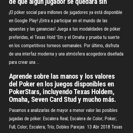
de que algún jugador se quedara sin
¡El póker social para millones de jugadores ya está disponible
en Google Play! ¡Entra a participar en el mundo de las
apuestas y las ganancias! Juega a tus modalidades de póker
preferidas, el Texas Hold 'Em y el Omaha y prueba tu suerte
en los competitivos torneos semanales. Por último, disfruta
de una interfaz moderna y una atmósfera acogedora diseñada
para crear una …
Aprende sobre las manos y los valores
del Poker en los juegos disponibles en
PokerStars, incluyendo Texas Holdem,
Omaha, Seven Card Stud y mucho más.
Pasamos a analizarlas de mayor a menor valor las posibles
jugadas de póker. Escalera Real; Escalera de Color; Poker;
Full; Color; Escalera; Trío; Dobles Parejas 13 Abr 2018 Texas