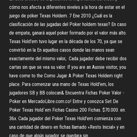
cómo nos afecta a diferentes niveles a la hora de estar en el
juego de póker Texas Holdem. 7 Ene 2010 ¿Cuál es la
clasificación de las jugadas del Poker holdem texas? En caso
de empate, ganará aquel poker formado por el valor más alto.
Texas Hold'em tuvo lugar en la década de los 70, ya que se
convirtió en la En aquellos casos donde las manos sean
exactamente del mismo valor, Cada jugador debe recibir dos
cartas sin que se vea su valor. If you are an Aussie visitor, you
have come to the Como Jugar A Poker Texas Holdem right
place. Para comenzar una mano de Texas Hold'em, los
jugadores SB y BB colocan& Encuentra Fichas Poker Valor -
Poker en MercadoLibre.com.co! Entre y conozca Set De
Poker Texas Hold`em Fichas Casino 200 Fichas. $70.000. en.
36x. Cada jugador del Poker Texas Hold'em comienza con
una cantidad de dinero en fichas llamado «Resto Inicial» y en
caso de que algún jugador se quedara sin