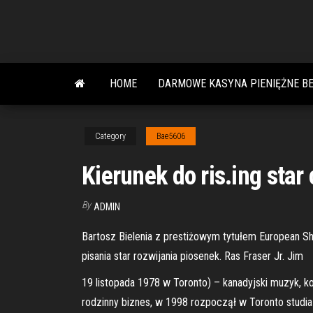
Skip
to
the
content
HOME
DARMOWE KASYNA PIENIĘŻNE B
Category
Bae5606
Kierunek do ris.ing star casin
By
ADMIN
Bartosz Bielenia z prestiżowym tytułem European Sho
pisania star rozwijania piosenek. Ras Fraser Jr. Jim
19 listopada 1978 w Toronto) – kanadyjski muzyk, ko
rodzinny biznes, w 1998 rozpoczął w Toronto studi