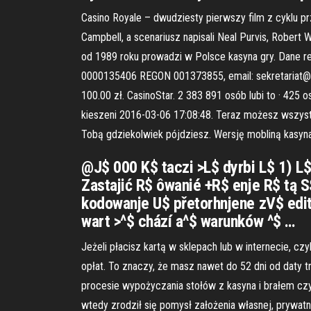
Casino Royale – dwudziesty pierwszy film z cyklu pr
Campbell, a scenariusz napisali Neal Purvis, Robert 
od 1989 roku prowadzi w Polsce kasyna gry. Dane re
0000135406 REGON 001373855, email: sekretariat@cas
100.00 zł. CasinoStar. 2 383 891 osób lubi to · 425 
kieszeni 2016-03-06 17:08:48. Teraz możesz wszystki
Tobą gdziekolwiek pójdziesz. Wersję mobliną kasyn
@J$ 000 K$ taczi >L$ dyrbi L$ 1) 
Zastajić R$ ôwanié +R$ enje R$ tą 
kodowanje U$ přetorhnjene zV$ edi
wart >^$ chází a^$ warunków ^$ …
Jeżeli płacisz kartą w sklepach lub w internecie, c
opłat. To znaczy, że masz nawet do 52 dni od daty tr
procesie wypożyczania stołów z kasyna i brałem cz
wtedy zrodził się pomysł założenia własnej, prywat