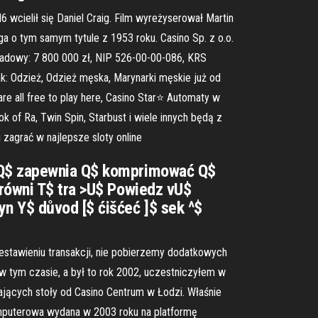
wcielił się Daniel Craig. Film wyreżyserował Martin
ga o tym samym tytule z 1953 roku. Casino Sp. z o.o.
kładowy: 7 800 000 zł, NIP 526-00-00-086, KRS
k: Odzież, Odzież męska, Marynarki męskie już od
are all free to play here, Casino Star⭐ Automaty w
 of Ra, Twin Spin, Starbust i wiele innych będą z
zagrać w najlepsze sloty online
 8Q$ zapewnia Q$ komprimować Q$
 równi T$ tra >U$ Powiedz vU$
n Y$ důvod [$ ćišćeć ]$ sek ^$
zestawieniu transakcji, nie pobierzemy dodatkowych
ż w tym czasie, a był to rok 2002, uczestniczyłem w
jących stoły od Casino Centrum w Łodzi. Właśnie
komputerowa wydana w 2003 roku na platformę