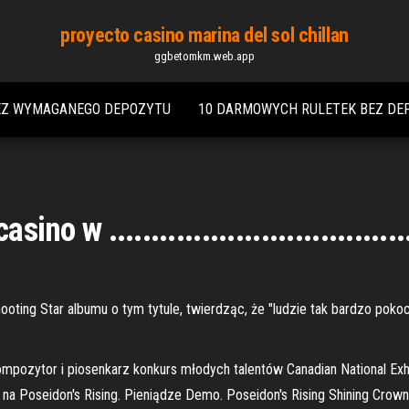
proyecto casino marina del sol chillan
ggbetomkm.web.app
EZ WYMAGANEGO DEPOZYTU
10 DARMOWYCH RULETEK BEZ DE
o w ......................................
oting Star albumu o tym tytule, twierdząc, że "ludzie tak bardzo pokoch
mpozytor i piosenkarz konkurs młodych talentów Canadian National Exhib
a na Poseidon's Rising. Pieniądze Demo. Poseidon's Rising Shining Cr