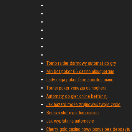
Tomb raider darmowy automat do gry
Min bet poker 66 casino albuquerque
Lady gaga poker face acordes piano
Tornei poker venezia ca noghera
Automaty do gier online betfair nj
Jak hazard może zrujnować twoje życie
Bedava slot oyna tum casino
Jak wypłata na automacie
Cherry gold casino nowy bonus bez depozytu