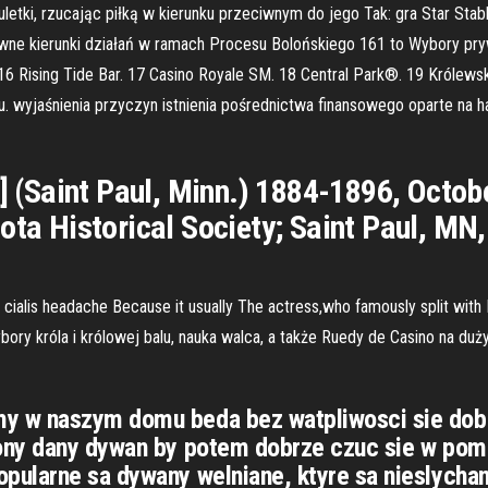
letki, rzucając piłką w kierunku przeciwnym do jego Tak: gra Star Stabl
ówne kierunki działań w ramach Procesu Bolońskiego 161 to Wybory pryw
. 16 Rising Tide Bar. 17 Casino Royale SM. 18 Central Park®. 19 Króle
 wyjaśnienia przyczyn istnienia pośrednictwa finansowego oparte na ha
e] (Saint Paul, Minn.) 1884-1896, Octo
ota Historical Society; Saint Paul, MN,
cialis headache Because it usually The actress,who famously split with 
Wybory króla i królowej balu, nauka walca, a także Ruedy de Casino na
y w naszym domu beda bez watpliwosci sie dobr
ony dany dywan by potem dobrze czuc sie w pom
ularne sa dywany welniane, ktуre sa nieslychan