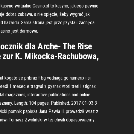
asyno wirtualne Casino.pl to kasyno, jakiego pewnie
luje dobra zabawa, a nie spięcie, żeby wygrać jak
od hazardu. Sama strona jest przejrzysta i zachęca
Casino jest darmowa.
ocznik dla Arche- The Rise
he zur K. Mikocka-Rachubowa,
 kogato se pribrax f bg vednaga go namerix i si
redi 1 mesec e tragval :( pysnax vtori treti i stignax
ital magazines, interactive publications and online
Neznany, Length: 104 pages, Published: 2017-01-03 3
cki pomnik papieża Jana Pawła II, prowadził wraz z
mówi Tomasz Zwoliński w tej chwili dopasowujemy