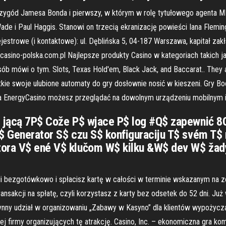
zygód Jamesa Bonda i pierwszy, w którym w rolę tytułowego agenta MI6 
Wade i Paul Haggis. Stanowi on trzecią ekranizację powieści Iana Flemin
jestrowe (i kontaktowe): ul. Dęblińska 5, 04-187 Warszawa, kapitał za
ino-polska.com.pl Najlepsze produkty Casino w kategoriach takich ja
osób mówi o tym. Slots, Texas Hold'em, Black Jack, and Baccarat.. They 
e swoje ulubione automaty do gry dosłownie nosić w kieszeni. Gry Book
a EnergyCasino możesz przeglądać na dowolnym urządzeniu mobilnym i 
L$ jącą 7P$ Cože P$ wjace P$ log #Q$ zapewnić
S$ Generator S$ czu S$ konfiguraciju T$ svém T$
tora V$ ené V$ klučom W$ kilku &W$ dev W$ žady
zyli bezgotówkowo i spłacisz kartę w całości w terminie wskazanym na 
ansakcji na spłatę, czyli korzystasz z karty bez odsetek do 52 dni. Ju
ynny udział w organizowaniu „Zabawy w Kasyno” dla klientów wypożycza
nej firmy organizujących tę atrakcję. Casino, Inc. – ekonomiczna gra 