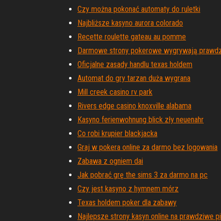
Czy można pokonać automaty do ruletki
Najbliższe kasyno aurora colorado
Recette roulette gateau au pomme
Darmowe strony pokerowe wygrywają prawdz
Oficjalne zasady handlu texas holdem
Automat do gry tarzan duża wygrana
Mill creek casino rv park
Rivers edge casino knoxville alabama
Kasyno ferienwohnung blick zły neuenahr
Co robi krupier blackjacka
Graj w pokera online za darmo bez logowania
Zabawa z ogniem dai
Jak pobrać grę the sims 3 za darmo na pc
Czy jest kasyno z hymnem mórz
Texas holdem poker dla zabawy
Najlepsze strony kasyn online na prawdziwe p