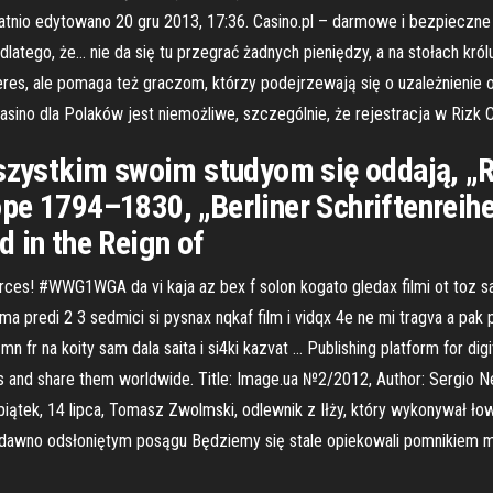
nio edytowano 20 gru 2013, 17:36. Casino.pl – darmowe i bezpieczne k
dlatego, że… nie da się tu przegrać żadnych pieniędzy, a na stołach kró
nteres, ale pomaga też graczom, którzy podejrzewają się o uzależnienie 
Casino dla Polaków jest niemożliwe, szczególnie, że rejestracja w Rizk 
wszystkim swoim studyom się oddają, „R
pe 1794–1830, „Berliner Schriftenrei
 in the Reign of
s! #WWG1WGA da vi kaja az bex f solon kogato gledax filmi ot toz sait
 ama predi 2 3 sedmici si pysnax nqkaf film i vidqx 4e ne mi tragva a pak p
 mn fr na koity sam dala saita i si4ki kazvat … Publishing platform for dig
ns and share them worldwide. Title: Image.ua №2/2012, Author: Sergio 
ek, 14 lipca, Tomasz Zwolmski, odlewnik z Iłży, który wykonywał łowi
dawno odsłoniętym posągu Będziemy się stale opiekowali pomnikiem 