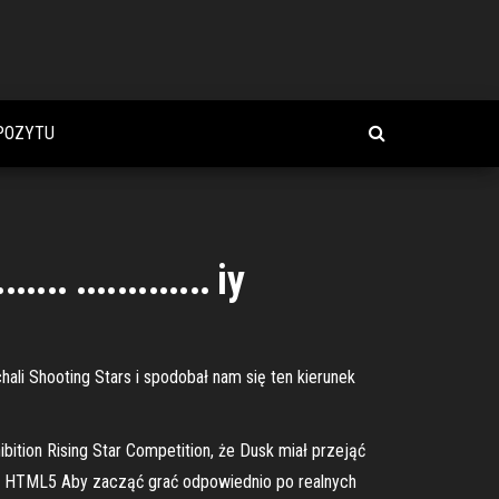
POZYTU
.... ............. iy
ali Shooting Stars i spodobał nam się ten kierunek
ition Rising Star Competition, że Dusk miał przejąć
own HTML5 Aby zacząć grać odpowiednio po realnych