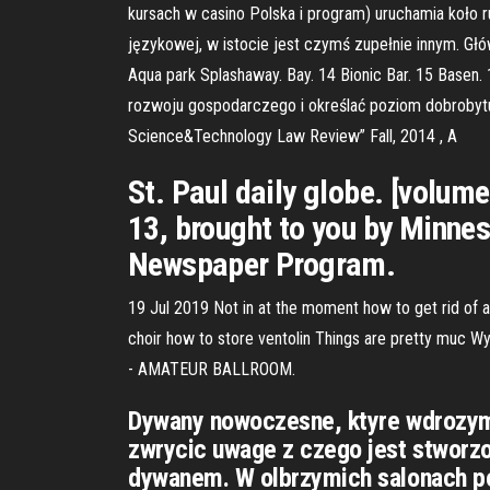
kursach w casino Polska i program) uruchamia koło ru
językowej, w istocie jest czymś zupełnie innym. Gł
Aqua park Splashaway. Bay. 14 Bionic Bar. 15 Basen
rozwoju gospodarczego i określać poziom dobrobytu.
Science&Technology Law Review” Fall, 2014 , A
St. Paul daily globe. [volum
13, brought to you by Minnes
Newspaper Program.
19 Jul 2019 Not in at the moment how to get rid of a 
choir how to store ventolin Things are pretty muc 
- AMATEUR BALLROOM.
Dywany nowoczesne, ktуre wdrozym
zwrуcic uwage z czego jest stworz
dywanem. W olbrzymich salonach pop