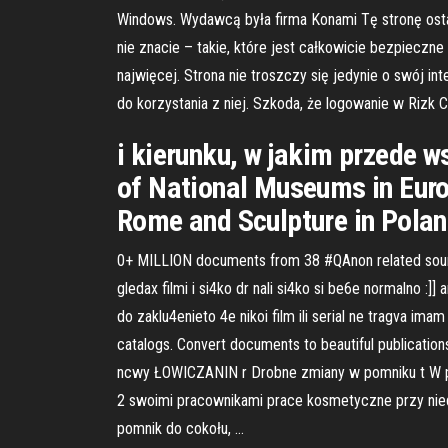
Windows. Wydawcą była firma Konami Tę stronę ostat
nie znacie – takie, które jest całkowicie bezpieczne 
najwięcej. Strona nie troszczy się jedynie o swój i
do korzystania z niej. Szkoda, że logowanie w Rizk 
i kierunku, w jakim przede 
of National Museums in Euro
Rome and Sculpture in Poland
0+ MILLION documents from 38 #QAnon related source
gledax filmi i si4ko dr nali si4ko si be6e normalno :]]
do zaklu4enieto 4e nikoi film ili serial ne tragva imam
catalogs. Convert documents to beautiful publicatio
ncwy ŁOWICZANIN r Drobne zmiany w pomniku t W piąt
2 swoimi pracownikami prace kosmetyczne przy nie
pomnik do cokołu, …