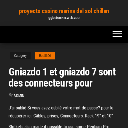
Skip
proyecto casino marina del sol chillan
to
ggbetomkm.web.app
the
content
Category
Bae5606
Gniazdo 1 et gniazdo 7 sont
des connecteurs pour
By
ADMIN
J'ai oublié Si vous avez oublié votre mot de passe? pour le
récupérer ici. Câbles, prises, Connecteurs. Rack 19" et 10"
Slotkets also made it possible to use some Pentium Pro