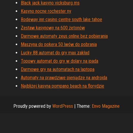
Black jack kasyno vicksburg ms
Kasyno nocne rochester ny
Rodeway inn casino centre south lake tahoe
Zestaw kasynowy na 600 żetonów
Darmowe automaty zeus online bez pobierania
Maszyna do pokera 50 lwów do pobrania
Lucky 88 automat do gry max zakład
Topowy automat do gry w dolary na ipada
Darmowe gry na automatach na laptopa
Automaty na prawdziwe pieniądze na androida
Najbliżej kasyna pompano beach na florydzie
Proudly powered by
WordPress
|
Theme:
Envo Magazine