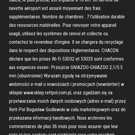
navette aéroport est assuré moyennant des frais
supplémentaires. Nombre de chambres : 7 l’utilisation durable
des ressources matérielles. Pour renvoyer votre appareil
usagé, utilisez les systèmes de renvoi et collecte ou
contactez le revendeur d’origine. Il se chargera du recyclage
dans le respect des dispositions règlementaires. CHACON
déclare que les prises Wi-Fi 53032 et 53033 sont conformes
aux exigences essen- Przejście GNIAZDO-GNIAZDO 2,1/5.5
mm (obustronnie) Wyrażam zgodę na otrzymywanie
widomości e-mail o nowościach i promocjach (newsletter) w
sklepie www.sklep.rettpol.com.pl, oraz zgadzam się na
przetwarzanie moich danych osobowych (adres e-mail) przez
Rett-Pol Bogusław Godlewski w celu marketingowym oraz do
przekazania informacji handlowych. Nous archivons les
commentaires de plus 36 mois pour nous assurer que leur
note et leur contenu sont pertinents pour votre prochain