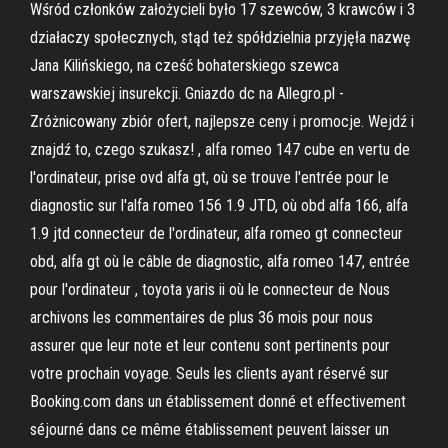
Wśród członków założycieli było 17 szewców, 3 krawców i 3
działaczy społecznych, stąd też spółdzielnia przyjęła nazwę
Jana Kilińskiego, na cześć bohaterskiego szewca
warszawskiej insurekcji. Gniazdo dc na Allegro.pl -
Zróżnicowany zbiór ofert, najlepsze ceny i promocje. Wejdź i
znajdź to, czego szukasz! , alfa romeo 147 cube en vertu de
l'ordinateur, prise ovd alfa gt, où se trouve l'entrée pour le
diagnostic sur l'alfa romeo 156 1.9 JTD, où obd alfa 166, alfa
1.9 jtd connecteur de l'ordinateur, alfa romeo gt connecteur
obd, alfa gt où le câble de diagnostic, alfa romeo 147, entrée
pour l'ordinateur , toyota yaris ii où le connecteur de Nous
archivons les commentaires de plus 36 mois pour nous
assurer que leur note et leur contenu sont pertinents pour
votre prochain voyage. Seuls les clients ayant réservé sur
Booking.com dans un établissement donné et effectivement
séjourné dans ce même établissement peuvent laisser un