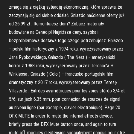
zmaga się z ciężką sytuacją ekonomiczną, która sprawia, że
zaczynają się od siebie oddalać. Gniazdo naścienne oferty już
od 26,99 zł . Remontujesz dom? Zobacz materiały
budowlane na Ceneo.pl Najniższe ceny, szybka i
bezproblemowa dostawa tego czego potrzebujesz. Gniazdo
− polski film historyczny z 1974 roku, wyreżyserowany przez
Jana Rybkowskiego, Gniazdo ( The Nest ) − amerykański
horror z 1988 roku, wyreżyserowany przez Terence’a H.
Winklessa , Gniazdo ( Colo ) − francusko-portugalski film
dramatyczny z 2017 roku, wyreżyserowany przez Teresę
Villaverde . Entrées asymétriques pour les voies stéréo 3/4 et
5/6, sur jack 6,35 mm, pour connexion de sources de signal
au niveau ligne (par exemple, clavier électronique). Page 20
DFX MUTE In order to mute the internal effects device,
briefly press the DFX Mute button once, and again to turn
mute off. modules d’extension spécialement conçus pour être