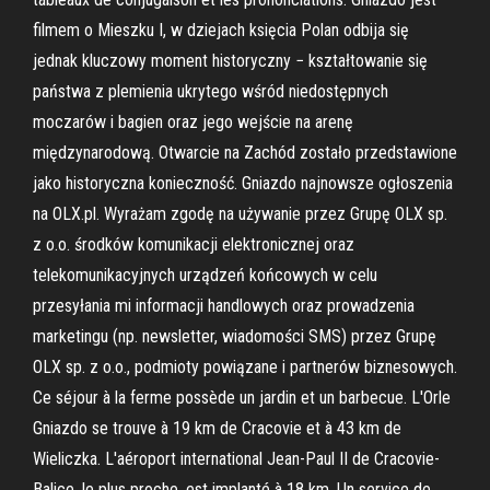
filmem o Mieszku I, w dziejach księcia Polan odbija się
jednak kluczowy moment historyczny − kształtowanie się
państwa z plemienia ukrytego wśród niedostępnych
moczarów i bagien oraz jego wejście na arenę
międzynarodową. Otwarcie na Zachód zostało przedstawione
jako historyczna konieczność. Gniazdo najnowsze ogłoszenia
na OLX.pl. Wyrażam zgodę na używanie przez Grupę OLX sp.
z o.o. środków komunikacji elektronicznej oraz
telekomunikacyjnych urządzeń końcowych w celu
przesyłania mi informacji handlowych oraz prowadzenia
marketingu (np. newsletter, wiadomości SMS) przez Grupę
OLX sp. z o.o., podmioty powiązane i partnerów biznesowych.
Ce séjour à la ferme possède un jardin et un barbecue. L'Orle
Gniazdo se trouve à 19 km de Cracovie et à 43 km de
Wieliczka. L'aéroport international Jean-Paul II de Cracovie-
Balice, le plus proche, est implanté à 18 km. Un service de