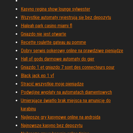
Kasyno regina show lounge sylwester
Wszystkie automaty rejestrują się bez depozytu
Hialeah park casino miami fl
Gniazdo nie jest otwarte
Recette roulette gateau au pomme
Dobry serwis pokerowy online na prawdziwe pieniądze
Hall of gods darmowe automaty do gier
Gniazdo 1 et gniazdo 7 sont des connecteurs pour
Black jack ep 1 vf
Stracić wszystkie moje pieniądze
Podwójne wypłaty na automatach diamentowych
Umierające światło brak miejsca na amunicję do
karabinu
Najlepsze gry kasynowe online na androida
Najnowsze kasyno bez depozytu