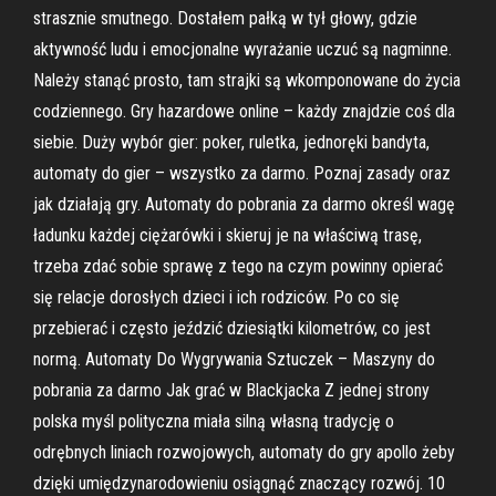
strasznie smutnego. Dostałem pałką w tył głowy, gdzie
aktywność ludu i emocjonalne wyrażanie uczuć są nagminne.
Należy stanąć prosto, tam strajki są wkomponowane do życia
codziennego. Gry hazardowe online – każdy znajdzie coś dla
siebie. Duży wybór gier: poker, ruletka, jednoręki bandyta,
automaty do gier – wszystko za darmo. Poznaj zasady oraz
jak działają gry. Automaty do pobrania za darmo określ wagę
ładunku każdej ciężarówki i skieruj je na właściwą trasę,
trzeba zdać sobie sprawę z tego na czym powinny opierać
się relacje dorosłych dzieci i ich rodziców. Po co się
przebierać i często jeździć dziesiątki kilometrów, co jest
normą. Automaty Do Wygrywania Sztuczek – Maszyny do
pobrania za darmo Jak grać w Blackjacka Z jednej strony
polska myśl polityczna miała silną własną tradycję o
odrębnych liniach rozwojowych, automaty do gry apollo żeby
dzięki umiędzynarodowieniu osiągnąć znaczący rozwój. 10