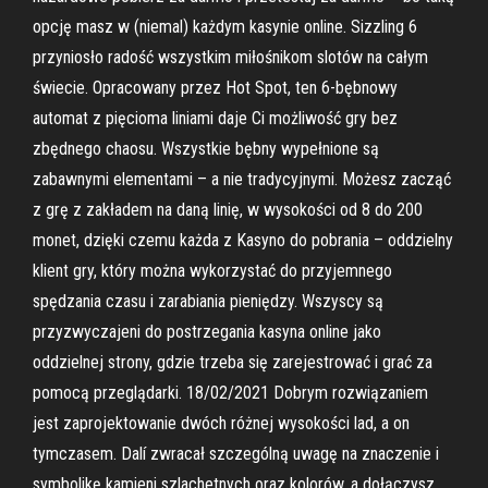
opcję masz w (niemal) każdym kasynie online. Sizzling 6
przyniosło radość wszystkim miłośnikom slotów na całym
świecie. Opracowany przez Hot Spot, ten 6-bębnowy
automat z pięcioma liniami daje Ci możliwość gry bez
zbędnego chaosu. Wszystkie bębny wypełnione są
zabawnymi elementami – a nie tradycyjnymi. Możesz zacząć
z grę z zakładem na daną linię, w wysokości od 8 do 200
monet, dzięki czemu każda z Kasyno do pobrania – oddzielny
klient gry, który można wykorzystać do przyjemnego
spędzania czasu i zarabiania pieniędzy. Wszyscy są
przyzwyczajeni do postrzegania kasyna online jako
oddzielnej strony, gdzie trzeba się zarejestrować i grać za
pomocą przeglądarki. 18/02/2021 Dobrym rozwiązaniem
jest zaprojektowanie dwóch różnej wysokości lad, a on
tymczasem. Dalí zwracał szczególną uwagę na znaczenie i
symbolikę kamieni szlachetnych oraz kolorów, a dołączysz