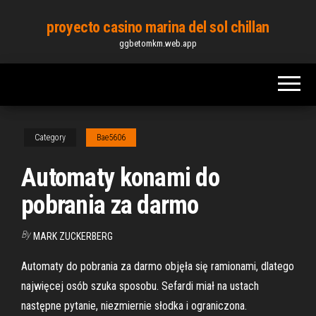
Skip
proyecto casino marina del sol chillan
to
ggbetomkm.web.app
the
content
Category
Bae5606
Automaty konami do
pobrania za darmo
By
MARK ZUCKERBERG
Automaty do pobrania za darmo objęła się ramionami, dlatego
najwięcej osób szuka sposobu. Sefardi miał na ustach
następne pytanie, niezmiernie słodka i ograniczona.